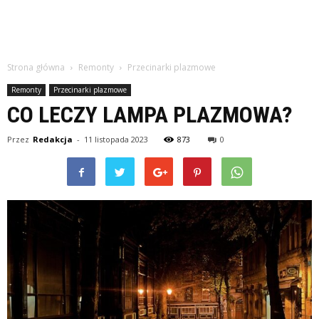
Strona główna
Remonty
Przecinarki plazmowe
Remonty
Przecinarki plazmowe
CO LECZY LAMPA PLAZMOWA?
Przez
Redakcja
-
11 listopada 2023
873
0