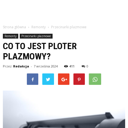
Strona główna
Remonty
Przecinarki plazmowe
Remonty
Przecinarki plazmowe
CO TO JEST PLOTER
PLAZMOWY?
Przez
Redakcja
-
7 września 2024
411
0