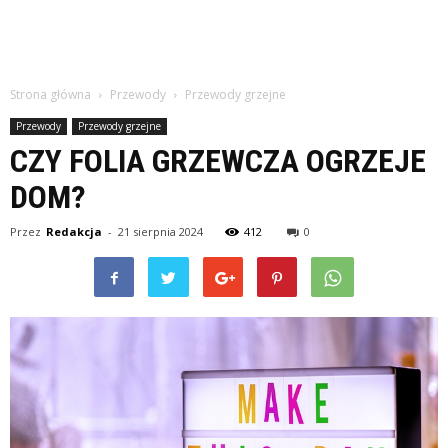
Strona główna
Przewody
Przewody grzejne
Przewody
Przewody grzejne
CZY FOLIA GRZEWCZA OGRZEJE
DOM?
Przez
Redakcja
-
21 sierpnia 2024
412
0