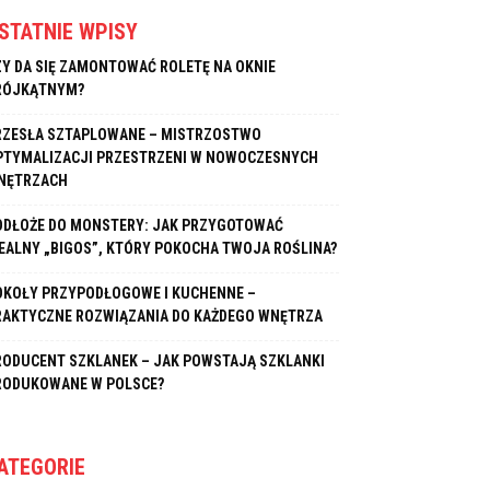
STATNIE WPISY
ZY DA SIĘ ZAMONTOWAĆ ROLETĘ NA OKNIE
RÓJKĄTNYM?
RZESŁA SZTAPLOWANE – MISTRZOSTWO
PTYMALIZACJI PRZESTRZENI W NOWOCZESNYCH
NĘTRZACH
ODŁOŻE DO MONSTERY: JAK PRZYGOTOWAĆ
DEALNY „BIGOS”, KTÓRY POKOCHA TWOJA ROŚLINA?
OKOŁY PRZYPODŁOGOWE I KUCHENNE –
RAKTYCZNE ROZWIĄZANIA DO KAŻDEGO WNĘTRZA
RODUCENT SZKLANEK – JAK POWSTAJĄ SZKLANKI
RODUKOWANE W POLSCE?
ATEGORIE