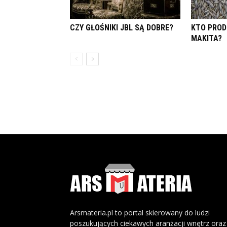
CZY GŁOŚNIKI JBL SĄ DOBRE?
KTO PROD
MAKITA?
Arsmateria.pl to portal skierowany do ludzi
poszukujących ciekawych aranżacji wnętrz oraz