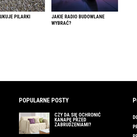
UKUJE PILARKI
JAKIE RADIO BUDOWLANE
WYBRAĆ?
POPULARNE POSTY
P
CZY DA SIĘ OCHRONIĆ
D
KANAPĘ PRZED
ZABRUDZENIAMI?
P
P