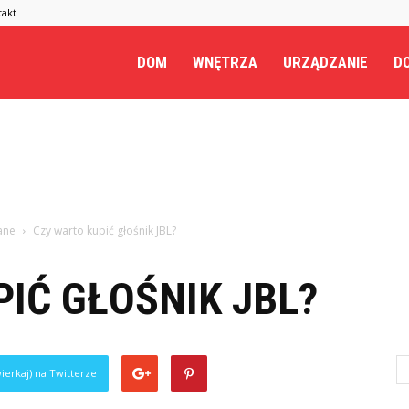
takt
.pl
DOM
WNĘTRZA
URZĄDZANIE
DO
ane
Czy warto kupić głośnik JBL?
IĆ GŁOŚNIK JBL?
ierkaj) na Twitterze