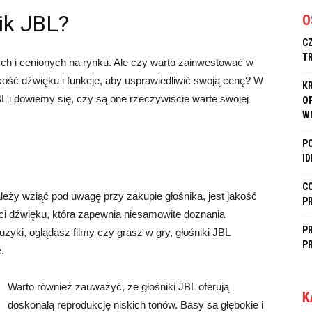
ik JBL?
O
C
T
nych i cenionych na rynku. Ale czy warto zainwestować w
kość dźwięku i funkcje, aby usprawiedliwić swoją cenę? W
K
BL i dowiemy się, czy są one rzeczywiście warte swojej
O
W
P
I
C
eży wziąć pod uwagę przy zakupie głośnika, jest jakość
P
ści dźwięku, która zapewnia niesamowite doznania
P
yki, oglądasz filmy czy grasz w gry, głośniki JBL
P
.
Warto również zauważyć, że głośniki JBL oferują
K
doskonałą reprodukcję niskich tonów. Basy są głębokie i