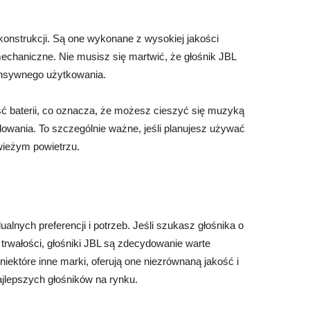
j konstrukcji. Są one wykonane z wysokiej jakości
echaniczne. Nie musisz się martwić, że głośnik JBL
ensywnego użytkowania.
ść baterii, co oznacza, że możesz cieszyć się muzyką
dowania. To szczególnie ważne, jeśli planujesz używać
wieżym powietrzu.
alnych preferencji i potrzeb. Jeśli szukasz głośnika o
i trwałości, głośniki JBL są zdecydowanie warte
iektóre inne marki, oferują one niezrównaną jakość i
najlepszych głośników na rynku.