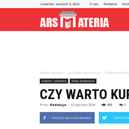
czwartek, sierpień 6, 2026
O nas
Reklama
Kon
Arsmateria
Strona główna
Dodatki i akcesoria
Radia budowl
Dodatki i akcesoria
Radia budowlane
CZY WARTO KUP
Przez
Redakcja
-
12 stycznia 2024
509
0
Podziel się na Facebooku
Tweet (Ćw