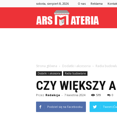
sobota, sierpień 8, 2026
O nas
Reklama
Kontak
Arsmateria
Strona główna
Dodatki i akcesoria
Radia budowl
Dodatki i akcesoria
Radia budowlane
CZY WIĘKSZY 
Przez
Redakcja
-
7 kwietnia 2024
519
0
Podziel się na Facebooku
Tweet (Ćw