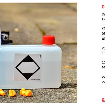
O
C
T
K
O
W
P
I
C
P
P
P
K