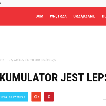
t
.pl
DOM
WNĘTRZA
URZĄDZANIE
DO
ane
Czy większy akumulator jest lepszy?
AKUMULATOR JEST LEP
ierkaj) na Twitterze