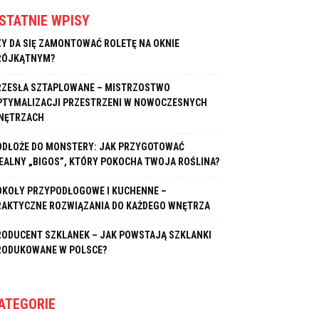
STATNIE WPISY
ZY DA SIĘ ZAMONTOWAĆ ROLETĘ NA OKNIE
RÓJKĄTNYM?
RZESŁA SZTAPLOWANE – MISTRZOSTWO
PTYMALIZACJI PRZESTRZENI W NOWOCZESNYCH
NĘTRZACH
ODŁOŻE DO MONSTERY: JAK PRZYGOTOWAĆ
DEALNY „BIGOS”, KTÓRY POKOCHA TWOJA ROŚLINA?
OKOŁY PRZYPODŁOGOWE I KUCHENNE –
RAKTYCZNE ROZWIĄZANIA DO KAŻDEGO WNĘTRZA
RODUCENT SZKLANEK – JAK POWSTAJĄ SZKLANKI
RODUKOWANE W POLSCE?
ATEGORIE