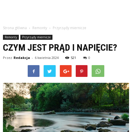
Strona główna
Remonty
Przyrządy miernicze
Remonty
Przyrządy miernicze
CZYM JEST PRĄD I NAPIĘCIE?
Przez
Redakcja
-
6 kwietnia 2024
521
0