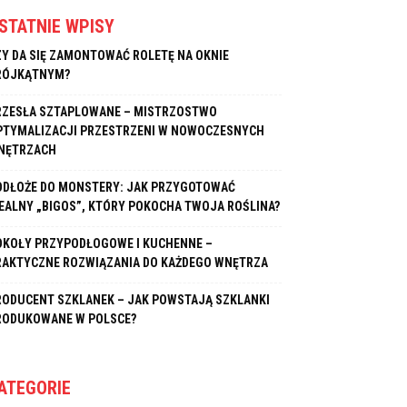
STATNIE WPISY
ZY DA SIĘ ZAMONTOWAĆ ROLETĘ NA OKNIE
RÓJKĄTNYM?
RZESŁA SZTAPLOWANE – MISTRZOSTWO
PTYMALIZACJI PRZESTRZENI W NOWOCZESNYCH
NĘTRZACH
ODŁOŻE DO MONSTERY: JAK PRZYGOTOWAĆ
DEALNY „BIGOS”, KTÓRY POKOCHA TWOJA ROŚLINA?
OKOŁY PRZYPODŁOGOWE I KUCHENNE –
RAKTYCZNE ROZWIĄZANIA DO KAŻDEGO WNĘTRZA
RODUCENT SZKLANEK – JAK POWSTAJĄ SZKLANKI
RODUKOWANE W POLSCE?
ATEGORIE