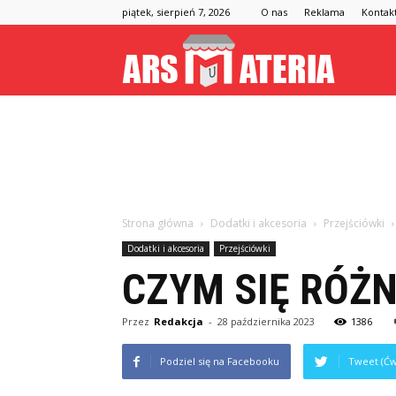
piątek, sierpień 7, 2026
O nas
Reklama
Kontak
Arsmateria
Strona główna
Dodatki i akcesoria
Przejściówki
Dodatki i akcesoria
Przejściówki
CZYM SIĘ RÓŻN
Przez
Redakcja
-
28 października 2023
1386
Podziel się na Facebooku
Tweet (Ćw