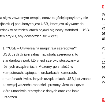
O
C
ja się w zawrotnym tempie, coraz częściej spotykamy się
T
ajbardziej popularnych jest USB, które jest używane do
K
dnak w ostatnich latach pojawił się nowy standard – USB-
O
n artykuł, aby dowiedzieć się więcej.
W
1. **USB – Uniwersalna magistrala szeregowa**
P
I
USB, czyli Uniwersalna magistrala szeregowa, to
standardowy port, który jest szeroko stosowany w
C
różnych urządzeniach. Możemy go znaleźć w
P
komputerach, laptopach, drukarkach, kamerach,
P
smartfonach i wielu innych urządzeniach. USB jest znane
P
ze swojej wszechstronności i prostoty. Jest to złącze,
które umożliwia przesyłanie danych oraz zasilanie
urządzeń.
K