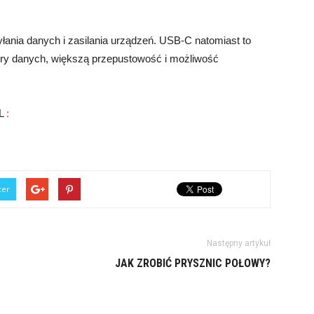
ania danych i zasilania urządzeń. USB-C natomiast to
fery danych, większą przepustowość i możliwość
ML
:
ter
Następny artykuł
JAK ZROBIĆ PRYSZNIC POŁOWY?