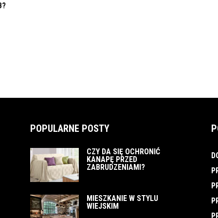
B?
POPULARNE POSTY
P
CZY DA SIĘ OCHRONIĆ
D
KANAPĘ PRZED
ZABRUDZENIAMI?
P
P
MIESZKANIE W STYLU
P
WIEJSKIM
P