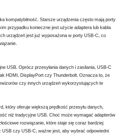
oka kompatybilność. Starsze urządzenia często mają porty
im przypadku konieczne jest użycie adaptera lub kabla
h urządzeń jest już wyposażona w porty USB-C, co
wiązanie.
jne USB. Oprócz przesyłania danych i zasilania, USB-C
 jak HDMI, DisplayPort czy Thunderbolt. Oznacza to, że
ewizorów czy innych urządzeń wykorzystujących te
 który oferuje większą prędkość przesyłu danych,
nność niż tradycyjne USB. Choć może wymagać adapterów
łościowe rozwiązanie, które staje się coraz bardziej
 z USB czy USB-C, ważne jest, aby wybrać odpowiedni