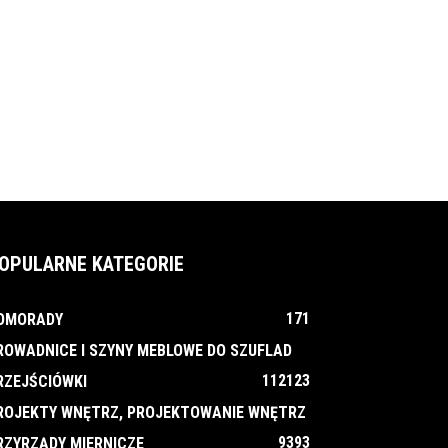
OPULARNE KATEGORIE
171
OMORADY
ROWADNICE I SZYNY MEBLOWE DO SZUFLAD
112
123
RZEJŚCIÓWKI
ROJEKTY WNĘTRZ, PROJEKTOWANIE WNĘTRZ
93
93
RZYRZĄDY MIERNICZE