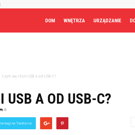
t
.pl
DOM
WNĘTRZA
URZĄDZANIE
DO
Czym się różni USB a od USB-C?
I USB A OD USB-C?
0
ierkaj) na Twitterze