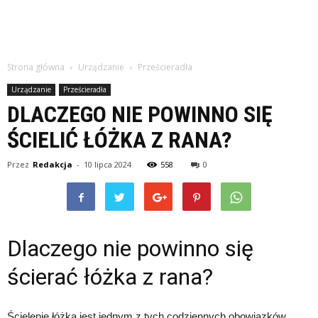
Strona główna
Urządzanie
Prześcieradła
Urządzanie
Prześcieradła
DLACZEGO NIE POWINNO SIĘ
ŚCIELIĆ ŁÓŻKA Z RANA?
Przez
Redakcja
-
10 lipca 2024
558
0
Dlaczego nie powinno się
ścierać łóżka z rana?
Ścielenie łóżka jest jednym z tych codziennych obowiązków,