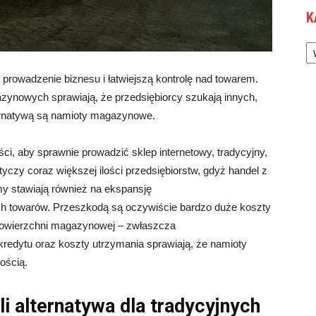
K
Ka
owadzenie biznesu i łatwiejszą kontrolę nad towarem.
ynowych sprawiają, że przedsiębiorcy szukają innych,
ternatywą są namioty magazynowe.
 aby sprawnie prowadzić sklep internetowy, tradycyjny,
czy coraz większej ilości przedsiębiorstw, gdyż handel z
irmy stawiają również na ekspansję
ch towarów. Przeszkodą są oczywiście bardzo duże koszty
owierzchni magazynowej – zwłaszcza
redytu oraz koszty utrzymania sprawiają, że namioty
ością.
yli alternatywa dla tradycyjnych