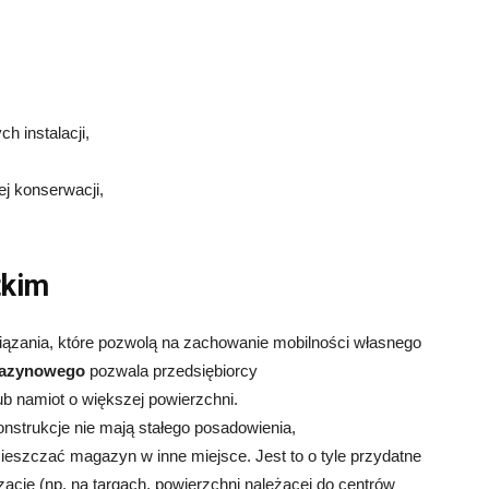
h instalacji,
j konserwacji,
tkim
iązania, które pozwolą na zachowanie mobilności własnego
gazynowego
pozwala przedsiębiorcy
ub namiot o większej powierzchni.
onstrukcje nie mają stałego posadowienia,
eszczać magazyn w inne miejsce. Jest to o tyle przydatne
ację (np. na targach, powierzchni należącej do centrów