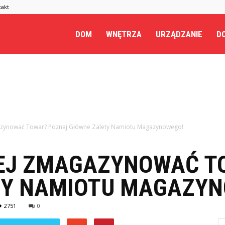
takt
.pl
DOM
WNĘTRZA
URZĄDZANIE
DO
azynować Towar? Poznaj Główne Zalety Namiotu Magazynowego!
IEJ ZMAGAZYNOWAĆ T
TY NAMIOTU MAGAZYN
2751
0