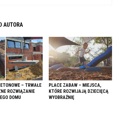
D AUTORA
BETONOWE – TRWAŁE
PLACE ZABAW – MIEJSCA,
CZNE ROZWIĄZANIE
KTÓRE ROZWIJAJĄ DZIECIĘCĄ
JEGO DOMU
WYOBRAŹNIĘ