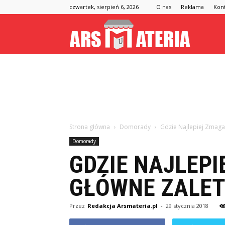
czwartek, sierpień 6, 2026
O nas
Reklama
Kon
Arsmateria
Strona główna
Domorady
Gdzie Najlepiej Zmag
Domorady
GDZIE NAJLEP
GŁÓWNE ZALE
Przez
Redakcja Arsmateria.pl
-
29 stycznia 2018