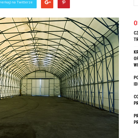
ierkaj) na Twitterze
O
C
T
K
O
W
P
I
C
P
P
P