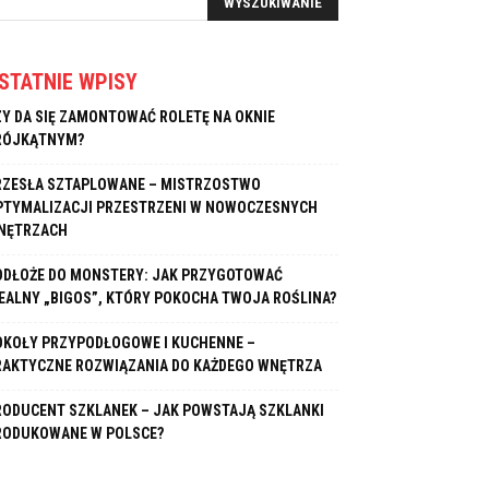
STATNIE WPISY
ZY DA SIĘ ZAMONTOWAĆ ROLETĘ NA OKNIE
RÓJKĄTNYM?
RZESŁA SZTAPLOWANE – MISTRZOSTWO
PTYMALIZACJI PRZESTRZENI W NOWOCZESNYCH
NĘTRZACH
ODŁOŻE DO MONSTERY: JAK PRZYGOTOWAĆ
DEALNY „BIGOS”, KTÓRY POKOCHA TWOJA ROŚLINA?
OKOŁY PRZYPODŁOGOWE I KUCHENNE –
RAKTYCZNE ROZWIĄZANIA DO KAŻDEGO WNĘTRZA
RODUCENT SZKLANEK – JAK POWSTAJĄ SZKLANKI
RODUKOWANE W POLSCE?