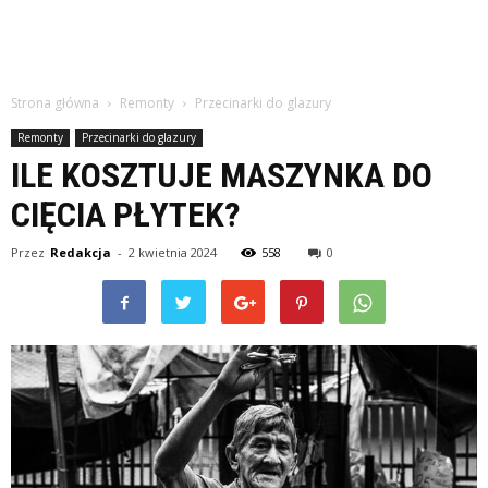
Strona główna
Remonty
Przecinarki do glazury
Remonty
Przecinarki do glazury
ILE KOSZTUJE MASZYNKA DO
CIĘCIA PŁYTEK?
Przez
Redakcja
-
2 kwietnia 2024
558
0