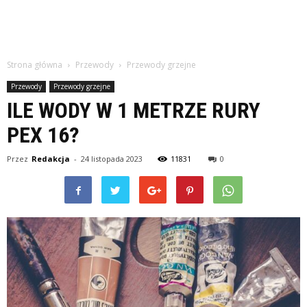
Strona główna
Przewody
Przewody grzejne
Przewody
Przewody grzejne
ILE WODY W 1 METRZE RURY
PEX 16?
Przez
Redakcja
-
24 listopada 2023
11831
0