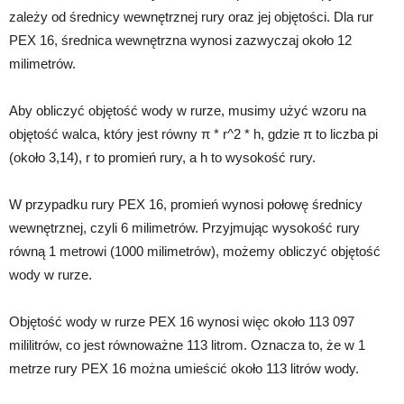
zależy od średnicy wewnętrznej rury oraz jej objętości. Dla rur
PEX 16, średnica wewnętrzna wynosi zazwyczaj około 12
milimetrów.
Aby obliczyć objętość wody w rurze, musimy użyć wzoru na
objętość walca, który jest równy π * r^2 * h, gdzie π to liczba pi
(około 3,14), r to promień rury, a h to wysokość rury.
W przypadku rury PEX 16, promień wynosi połowę średnicy
wewnętrznej, czyli 6 milimetrów. Przyjmując wysokość rury
równą 1 metrowi (1000 milimetrów), możemy obliczyć objętość
wody w rurze.
Objętość wody w rurze PEX 16 wynosi więc około 113 097
mililitrów, co jest równoważne 113 litrom. Oznacza to, że w 1
metrze rury PEX 16 można umieścić około 113 litrów wody.