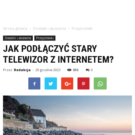
Strona główna
Dodatki i akcesoria
Przejściówki
Dodatki i akcesoria
Przejściówki
JAK PODŁĄCZYĆ STARY
TELEWIZOR Z INTERNETEM?
Przez
Redakcja
-
20 grudnia 2023
696
0