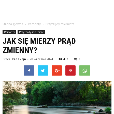
Strona główna
Remonty
Przyrządy miernicze
Remonty
Przyrządy miernicze
JAK SIĘ MIERZY PRĄD
ZMIENNY?
Przez
Redakcja
-
28 września 2024
437
0