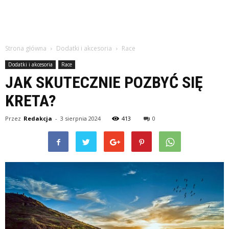
Strona główna
Dodatki i akcesoria
Race
Dodatki i akcesoria
Race
JAK SKUTECZNIE POZBYĆ SIĘ
KRETA?
Przez
Redakcja
-
3 sierpnia 2024
413
0