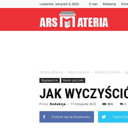
czwartek, sierpień 6, 2026
O nas
Reklama
Kon
Arsmateria
Strona główna
Wyposażenie
Ramki pszczele
J
Wyposażenie
Ramki pszczele
JAK WYCZYŚCI
Przez
Redakcja
-
17 listopada 2023
806
0
Podziel się na Facebooku
Tweet (Ćw