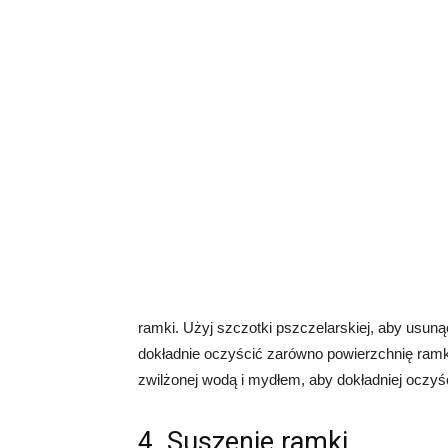
ramki. Użyj szczotki pszczelarskiej, aby usunąć
dokładnie oczyścić zarówno powierzchnię ramki
zwilżonej wodą i mydłem, aby dokładniej oczyś
4. Suszenie ramki