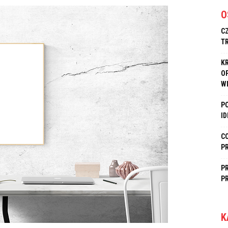
O
C
T
K
O
W
P
I
C
P
P
P
K