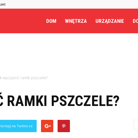
takt
.pl
DOM
WNĘTRZA
URZĄDZANIE
DO
ak wyczyścić ramki pszczele?
Ć RAMKI PSZCZELE?
ierkaj) na Twitterze