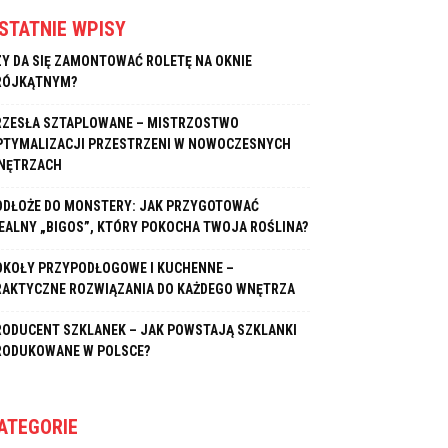
STATNIE WPISY
ZY DA SIĘ ZAMONTOWAĆ ROLETĘ NA OKNIE
RÓJKĄTNYM?
RZESŁA SZTAPLOWANE – MISTRZOSTWO
PTYMALIZACJI PRZESTRZENI W NOWOCZESNYCH
NĘTRZACH
ODŁOŻE DO MONSTERY: JAK PRZYGOTOWAĆ
DEALNY „BIGOS”, KTÓRY POKOCHA TWOJA ROŚLINA?
OKOŁY PRZYPODŁOGOWE I KUCHENNE –
RAKTYCZNE ROZWIĄZANIA DO KAŻDEGO WNĘTRZA
RODUCENT SZKLANEK – JAK POWSTAJĄ SZKLANKI
RODUKOWANE W POLSCE?
ATEGORIE