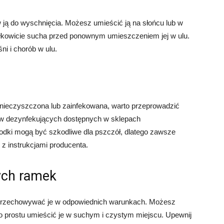
ą do wyschnięcia. Możesz umieścić ją na słońcu lub w
ałkowicie sucha przed ponownym umieszczeniem jej w ulu.
i i chorób w ulu.
nieczyszczona lub zainfekowana, warto przeprowadzić
w dezynfekujących dostępnych w sklepach
środki mogą być szkodliwe dla pszczół, dlatego zawsze
e z instrukcjami producenta.
ych ramek
 przechowywać je w odpowiednich warunkach. Możesz
o prostu umieścić je w suchym i czystym miejscu. Upewnij