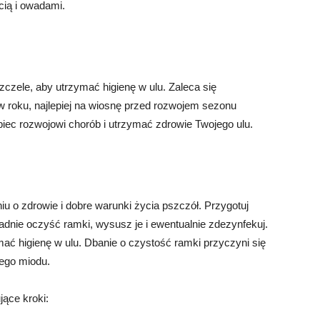
cią i owadami.
czele, aby utrzymać higienę w ulu. Zaleca się
w roku, najlepiej na wiosnę przed rozwojem sezonu
ec rozwojowi chorób i utrzymać zdrowie Twojego ulu.
 o zdrowie i dobre warunki życia pszczół. Przygotuj
ładnie oczyść ramki, wysusz je i ewentualnie zdezynfekuj.
ać higienę w ulu. Dbanie o czystość ramki przyczyni się
wego miodu.
ące kroki: