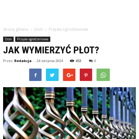
Strona główna
Dom
Przęsła ogrodzeniowe
Dom
Przęsła ogrodzeniowe
JAK WYMIERZYĆ PŁOT?
Przez
Redakcja
-
24 sierpnia 2024
453
0