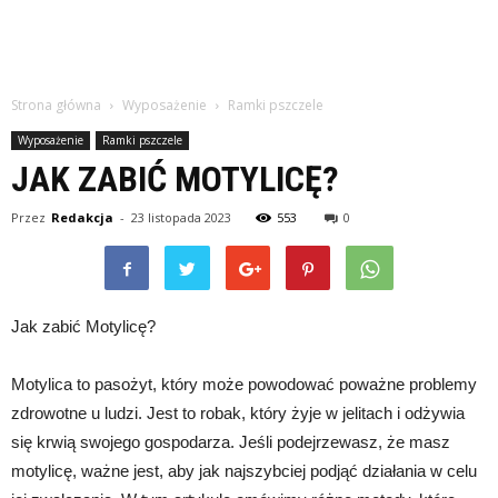
Strona główna
Wyposażenie
Ramki pszczele
Wyposażenie
Ramki pszczele
JAK ZABIĆ MOTYLICĘ?
Przez
Redakcja
-
23 listopada 2023
553
0
Jak zabić Motylicę?
Motylica to pasożyt, który może powodować poważne problemy
zdrowotne u ludzi. Jest to robak, który żyje w jelitach i odżywia
się krwią swojego gospodarza. Jeśli podejrzewasz, że masz
motylicę, ważne jest, aby jak najszybciej podjąć działania w celu