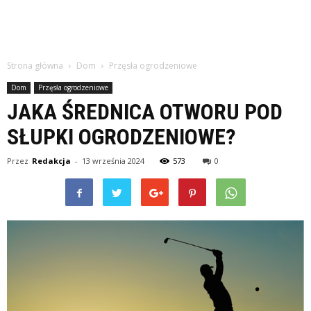
Strona główna
Dom
Przęsła ogrodzeniowe
Dom
Przęsła ogrodzeniowe
JAKA ŚREDNICA OTWORU POD
SŁUPKI OGRODZENIOWE?
Przez
Redakcja
-
13 września 2024
573
0