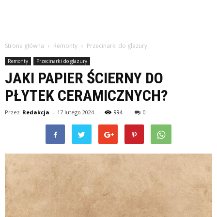
Strona główna
Remonty
Przecinarki do glazury
Remonty
Przecinarki do glazury
JAKI PAPIER ŚCIERNY DO
PŁYTEK CERAMICZNYCH?
Przez
Redakcja
-
17 lutego 2024
994
0