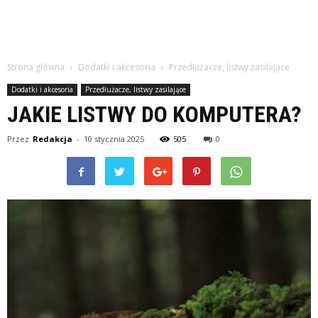
Strona główna
Dodatki i akcesoria
Przedłużacze, listwy zasilające
Dodatki i akcesoria
Przedłużacze, listwy zasilające
JAKIE LISTWY DO KOMPUTERA?
Przez
Redakcja
-
10 stycznia 2025
505
0