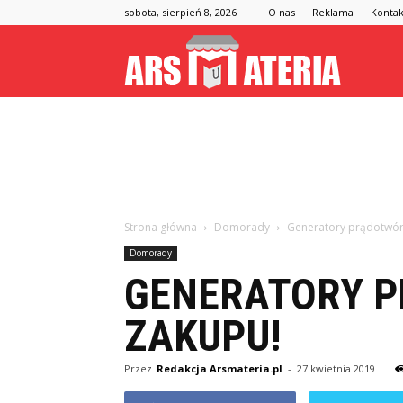
sobota, sierpień 8, 2026
O nas
Reklama
Kontak
Arsmateria
Strona główna
Domorady
Generatory prądotwór
Domorady
GENERATORY 
ZAKUPU!
Przez
Redakcja Arsmateria.pl
-
27 kwietnia 2019