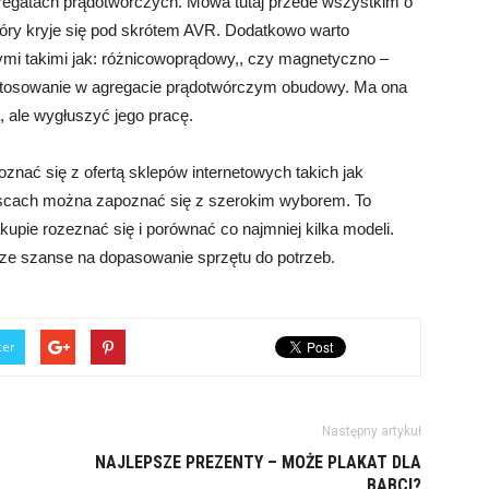
egatach prądotwórczych. Mowa tutaj przede wszystkim o
który kryje się pod skrótem AVR. Dodatkowo warto
ymi takimi jak: różnicowoprądowy,, czy magnetyczno –
astosowanie w agregacie prądotwórczym obudowy. Ma ona
, ale wygłuszyć jego pracę.
znać się z ofertą sklepów internetowych takich jak
jscach można zapoznać się z szerokim wyborem. To
upie rozeznać się i porównać co najmniej kilka modeli.
ksze szanse na dopasowanie sprzętu do potrzeb.
ter
Następny artykuł
NAJLEPSZE PREZENTY – MOŻE PLAKAT DLA
BABCI?