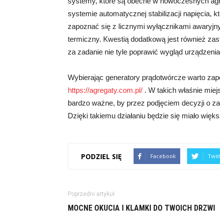
systemy, które są obecne w nowoczesnych agr
systemie automatycznej stabilizacji napięcia, 
zapoznać się z licznymi wyłącznikami awaryjn
termiczny. Kwestią dodatkową jest również z
za zadanie nie tyle poprawić wygląd urządzenia
Wybierając generatory prądotwórcze warto zapo
https://agregaty.com.pl/
. W takich właśnie mie
bardzo ważne, by przez podjęciem decyzji o zak
Dzięki takiemu działaniu będzie się miało wię
PODZIEL SIĘ
Facebook
Twit
Poprzedni artykuł
MOCNE OKUCIA I KLAMKI DO TWOICH DRZWI