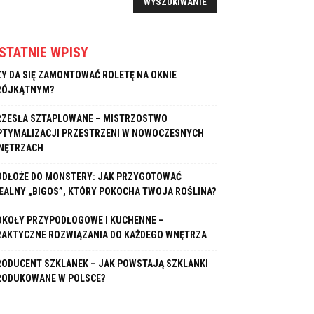
STATNIE WPISY
ZY DA SIĘ ZAMONTOWAĆ ROLETĘ NA OKNIE
RÓJKĄTNYM?
RZESŁA SZTAPLOWANE – MISTRZOSTWO
PTYMALIZACJI PRZESTRZENI W NOWOCZESNYCH
NĘTRZACH
ODŁOŻE DO MONSTERY: JAK PRZYGOTOWAĆ
DEALNY „BIGOS”, KTÓRY POKOCHA TWOJA ROŚLINA?
OKOŁY PRZYPODŁOGOWE I KUCHENNE –
RAKTYCZNE ROZWIĄZANIA DO KAŻDEGO WNĘTRZA
RODUCENT SZKLANEK – JAK POWSTAJĄ SZKLANKI
RODUKOWANE W POLSCE?