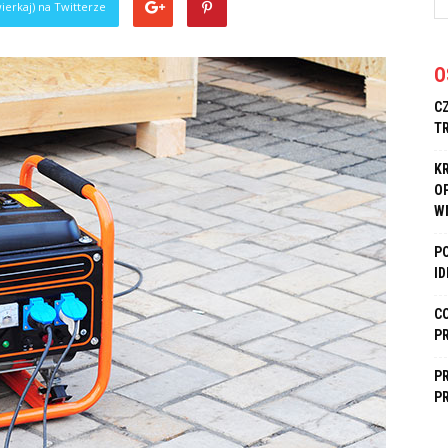
ierkaj) na Twitterze
O
C
T
K
O
W
P
I
C
P
P
P