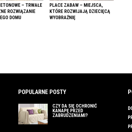
BETONOWE – TRWAŁE
PLACE ZABAW – MIEJSCA,
CZNE ROZWIĄZANIE
KTÓRE ROZWIJAJĄ DZIECIĘCĄ
JEGO DOMU
WYOBRAŹNIĘ
POPULARNE POSTY
P
CZY DA SIĘ OCHRONIĆ
D
KANAPĘ PRZED
ZABRUDZENIAMI?
P
P