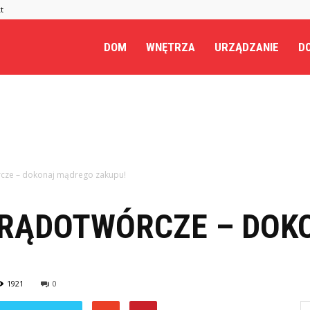
t
.pl
DOM
WNĘTRZA
URZĄDZANIE
DO
cze – dokonaj mądrego zakupu!
PRĄDOTWÓRCZE – DOK
1921
0