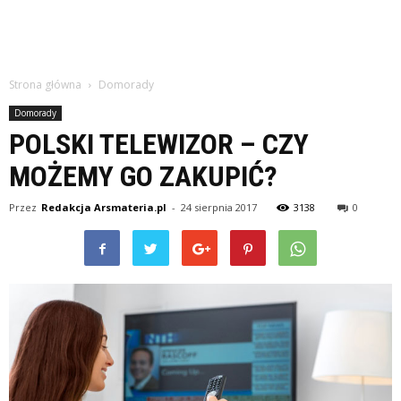
Strona główna
Domorady
Domorady
POLSKI TELEWIZOR – CZY
MOŻEMY GO ZAKUPIĆ?
Przez
Redakcja Arsmateria.pl
-
24 sierpnia 2017
3138
0