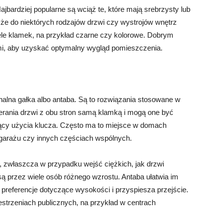
ajbardziej popularne są wciąż te, które mają srebrzysty lub
 że do niektórych rodzajów drzwi czy wystrojów wnętrz
le klamek, na przykład czarne czy kolorowe. Dobrym
, aby uzyskać optymalny wygląd pomieszczenia.
nalna gałka albo antaba. Są to rozwiązania stosowane w
erania drzwi z obu stron samą klamką i mogą one być
y użycia klucza. Często ma to miejsce w domach
 garażu czy innych częściach wspólnych.
zwłaszcza w przypadku wejść ciężkich, jak drzwi
są przez wiele osób różnego wzrostu. Antaba ułatwia im
preferencje dotyczące wysokości i przyspiesza przejście.
strzeniach publicznych, na przykład w centrach