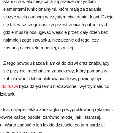
Klamki w wielu miejscach są przede wszystkim
elementami funkcjonalnymi, które mają za zadanie
służyć wielu osobom w częstym otwieraniu drzwi. Dzieje
się tak w szczególności w przestrzeniach publicznych,
gdzie muszą obsługiwać wejście przez cały dzień bez
najmniejszego szwanku, niezależnie od tego, czy
zostaną naciśnięte mocniej, czy lżej.
Z tego powodu każda klamka do drzwi oraz znajdujący
się przy niej mechanizm zapadkowy, który pomaga w
zablokowaniu lub odblokowaniu drzwi, powinny być
 do drzwi
będą dzięki temu niezawodne i wytrzymałe, co
ziałaniu.
ą, najlepiej lekko zaokrągloną i wyprofilowaną rękojeść.
łownie każdej osobie, zarówno młodej, jak i starszej,
ku. Warto zadbać o ich lekkie działanie, co tym bardziej
, chorym lub dzieciom.