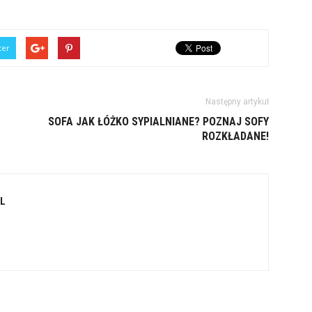
ter
Następny artykuł
SOFA JAK ŁÓŻKO SYPIALNIANE? POZNAJ SOFY
ROZKŁADANE!
L