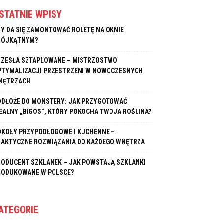
STATNIE WPISY
ZY DA SIĘ ZAMONTOWAĆ ROLETĘ NA OKNIE
RÓJKĄTNYM?
RZESŁA SZTAPLOWANE – MISTRZOSTWO
PTYMALIZACJI PRZESTRZENI W NOWOCZESNYCH
NĘTRZACH
ODŁOŻE DO MONSTERY: JAK PRZYGOTOWAĆ
DEALNY „BIGOS”, KTÓRY POKOCHA TWOJA ROŚLINA?
OKOŁY PRZYPODŁOGOWE I KUCHENNE –
RAKTYCZNE ROZWIĄZANIA DO KAŻDEGO WNĘTRZA
RODUCENT SZKLANEK – JAK POWSTAJĄ SZKLANKI
RODUKOWANE W POLSCE?
ATEGORIE