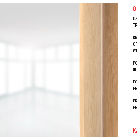
O
C
T
K
O
W
P
I
C
P
P
P
K