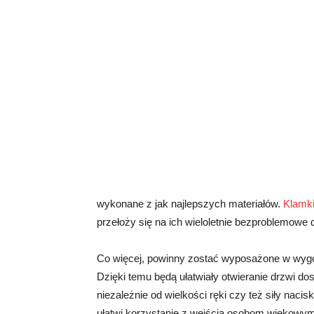
wykonane z jak najlepszych materiałów.
Klamki
przełoży się na ich wieloletnie bezproblemowe d
Co więcej, powinny zostać wyposażone w wygodn
Dzięki temu będą ułatwiały otwieranie drzwi dos
niezależnie od wielkości ręki czy też siły nacis
ułatwi korzystanie z wejścia osobom wiekowym