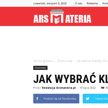
czwartek, sierpień 6, 2026
O nas
Reklama
Kon
Arsmateria
Strona główna
Domorady
Jak wybrać klamkę do 
Domorady
JAK WYBRAĆ K
Przez
Redakcja Arsmateria.pl
-
19 lipca 2022
1
Podziel się na Facebooku
Tweet (Ćw