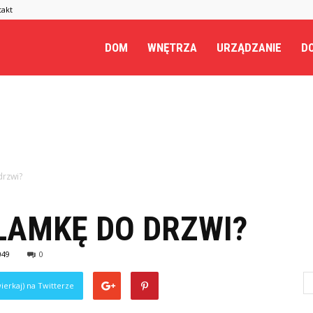
takt
.pl
DOM
WNĘTRZA
URZĄDZANIE
DO
drzwi?
LAMKĘ DO DRZWI?
049
0
ierkaj) na Twitterze