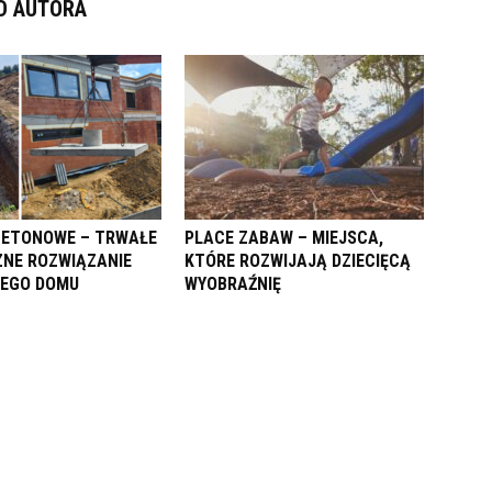
D AUTORA
BETONOWE – TRWAŁE
PLACE ZABAW – MIEJSCA,
CZNE ROZWIĄZANIE
KTÓRE ROZWIJAJĄ DZIECIĘCĄ
JEGO DOMU
WYOBRAŹNIĘ