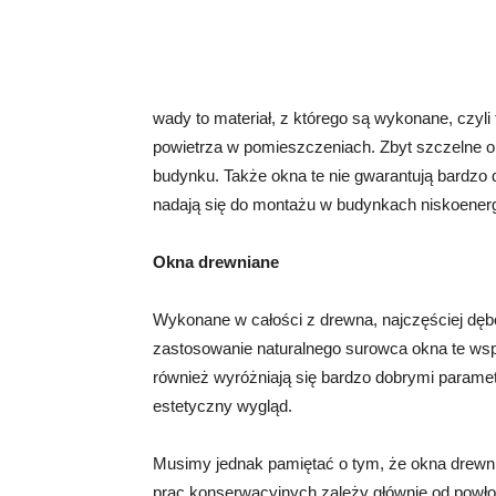
wady to materiał, z którego są wykonane, czyli
powietrza w pomieszczeniach. Zbyt szczelne 
budynku. Także okna te nie gwarantują bardzo 
nadają się do montażu w budynkach niskoener
Okna drewniane
Wykonane w całości z drewna, najczęściej dę
zastosowanie naturalnego surowca okna te wsp
również wyróżniają się bardzo dobrymi parame
estetyczny wygląd.
Musimy jednak pamiętać o tym, że okna drewni
prac konserwacyjnych zależy głównie od powł