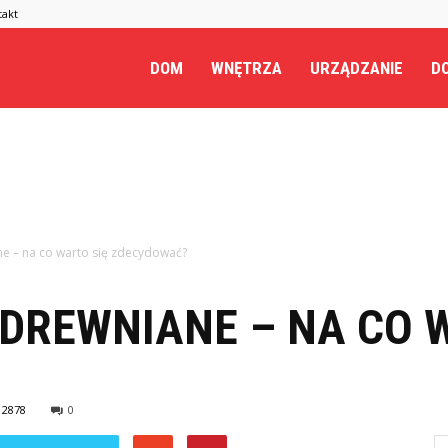
takt
.pl
DOM
WNĘTRZA
URZĄDZANIE
DO
e – na co warto się zdecydować?
DREWNIANE – NA CO 
2878
0