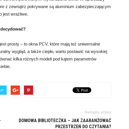
tóre z zewnątrz pokrywane są aluminium zabezpieczającym
 jest wrażliwe.
 zdecydować?
jest prosty – to okna PCV, które mają też uniwersalne
turalny wygląd, a także ciepło, warto postawić na wysokiej
orównać kilka różnych modeli pod kątem parametrów
iebie.
ter
Następny artykuł
–
DOMOWA BIBLIOTECZKA – JAK ZAARANŻOWAĆ
PRZESTRZEŃ DO CZYTANIA?