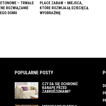
BETONOWE – TRWAŁE
PLACE ZABAW – MIEJSCA,
CZNE ROZWIĄZANIE
KTÓRE ROZWIJAJĄ DZIECIĘCĄ
JEGO DOMU
WYOBRAŹNIĘ
POPULARNE POSTY
P
CZY DA SIĘ OCHRONIĆ
D
KANAPĘ PRZED
ZABRUDZENIAMI?
P
P