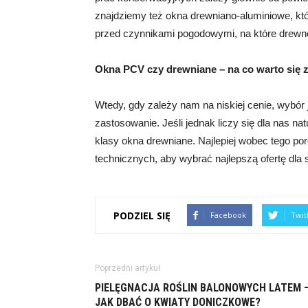
znajdziemy też okna drewniano-aluminiowe, k
przed czynnikami pogodowymi, na które drewno
Okna PCV czy drewniane – na co warto się
Wtedy, gdy zależy nam na niskiej cenie, wybór 
zastosowanie. Jeśli jednak liczy się dla nas na
klasy okna drewniane. Najlepiej wobec tego p
technicznych, aby wybrać najlepszą ofertę dla s
PODZIEL SIĘ
Facebook
Twit
Poprzedni artykuł
PIELĘGNACJA ROŚLIN BALONOWYCH LATEM 
JAK DBAĆ O KWIATY DONICZKOWE?