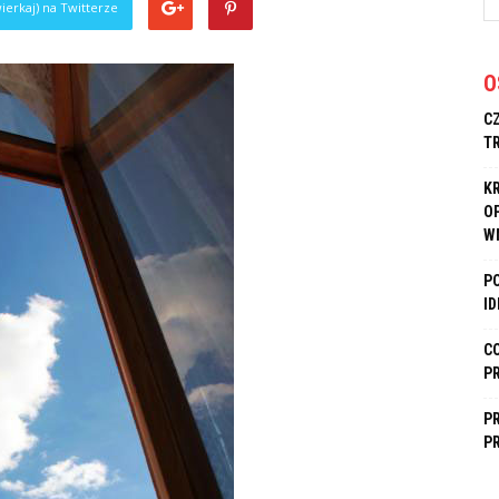
ierkaj) na Twitterze
O
C
T
K
O
W
P
I
C
P
P
P