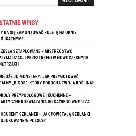
STATNIE WPISY
ZY DA SIĘ ZAMONTOWAĆ ROLETĘ NA OKNIE
RÓJKĄTNYM?
RZESŁA SZTAPLOWANE – MISTRZOSTWO
PTYMALIZACJI PRZESTRZENI W NOWOCZESNYCH
NĘTRZACH
ODŁOŻE DO MONSTERY: JAK PRZYGOTOWAĆ
DEALNY „BIGOS”, KTÓRY POKOCHA TWOJA ROŚLINA?
OKOŁY PRZYPODŁOGOWE I KUCHENNE –
RAKTYCZNE ROZWIĄZANIA DO KAŻDEGO WNĘTRZA
RODUCENT SZKLANEK – JAK POWSTAJĄ SZKLANKI
RODUKOWANE W POLSCE?