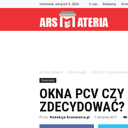
niedziela, sierpień 9, 2026
O nas
Reklama
Kon
Arsmateria
Strona główna
Domorady
Okna PCV czy drewnian
Domorady
OKNA PCV CZY 
ZDECYDOWAĆ?
Przez
Redakcja Arsmateria.pl
-
7 sierpnia 2017