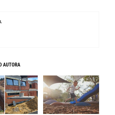
L
D AUTORA