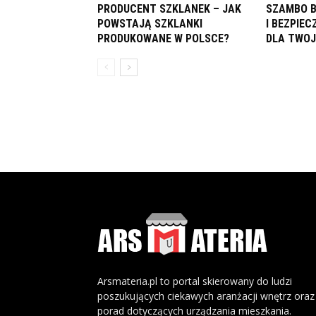
PRODUCENT SZKLANEK – JAK
SZAMBO 
POWSTAJĄ SZKLANKI
I BEZPIE
PRODUKOWANE W POLSCE?
DLA TWO
Arsmateria.pl to portal skierowany do ludzi
poszukujących ciekawych aranżacji wnętrz oraz
porad dotyczących urządzania mieszkania.