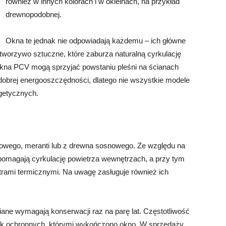
również w innych kolorach i w okleinach, na przykład
drewnopodobnej.
Okna te jednak nie odpowiadają każdemu – ich główne
 tworzywo sztuczne, które zaburza naturalną cyrkulację
okna PCV mogą sprzyjać powstaniu pleśni na ścianach
dobrej energooszczędności, dlatego nie wszystkie modele
getycznych.
bowego, meranti lub z drewna sosnowego. Ze względu na
omagają cyrkulację powietrza wewnętrzach, a przy tym
trami termicznymi. Na uwagę zasługuje również ich
ane wymagają konserwacji raz na parę lat. Częstotliwość
ok ochronnych, którymi wykończono okno. W sprzedaży